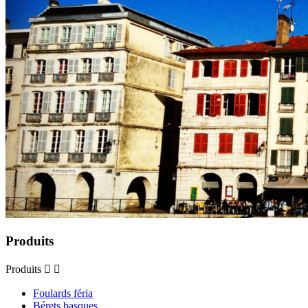
Produits
Produits


Foulards féria
Bérets basques