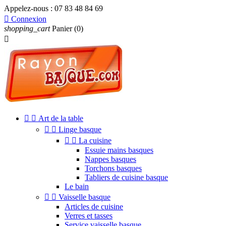
Appelez-nous :
07 83 48 84 69

Connexion
shopping_cart
Panier
(0)



Art de la table


Linge basque


La cuisine
Essuie mains basques
Nappes basques
Torchons basques
Tabliers de cuisine basque
Le bain


Vaisselle basque
Articles de cuisine
Verres et tasses
Service vaisselle basque