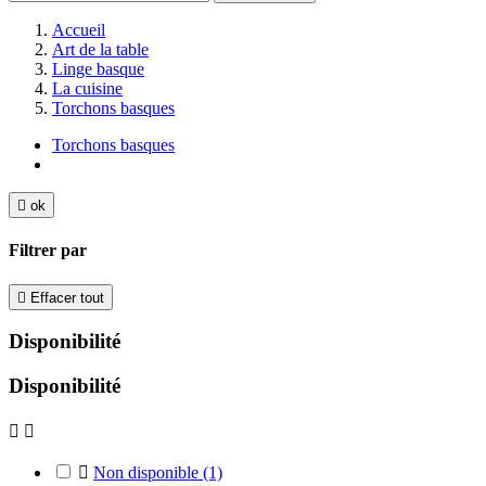
Accueil
Art de la table
Linge basque
La cuisine
Torchons basques
Torchons basques

ok
Filtrer par

Effacer tout
Disponibilité
Disponibilité



Non disponible
(1)