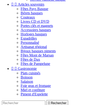


Articles souvenirs
Fêtes Pays Basque
Bérets basques
Couteaux
Livres CD et DVD
Portes clés et magnets
Accessoires basques
Horloges basques
Espadrilles
Personnalisé
Artisanat régional
Bijoux basques piments
Fêtes Mont de Marsan
Fêtes de Dax
Fêtes de Pampelune


Gastronomie
Plats cuisinés
Boisson
Salaison
Foie gras et fromage
Miel et confiture
Piment d'Espelette

Rechercher