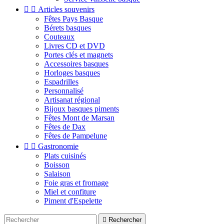


Articles souvenirs
Fêtes Pays Basque
Bérets basques
Couteaux
Livres CD et DVD
Portes clés et magnets
Accessoires basques
Horloges basques
Espadrilles
Personnalisé
Artisanat régional
Bijoux basques piments
Fêtes Mont de Marsan
Fêtes de Dax
Fêtes de Pampelune


Gastronomie
Plats cuisinés
Boisson
Salaison
Foie gras et fromage
Miel et confiture
Piment d'Espelette

Rechercher