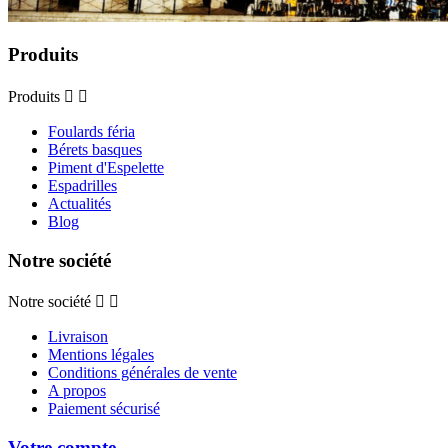
Produits
Produits


Foulards féria
Bérets basques
Piment d'Espelette
Espadrilles
Actualités
Blog
Notre société
Notre société


Livraison
Mentions légales
Conditions générales de vente
A propos
Paiement sécurisé
Votre compte