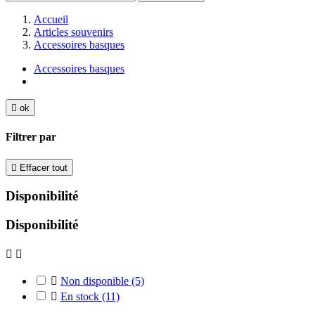
Accueil
Articles souvenirs
Accessoires basques
Accessoires basques

ok
Filtrer par

Effacer tout
Disponibilité
Disponibilité



Non disponible
(5)

En stock
(11)