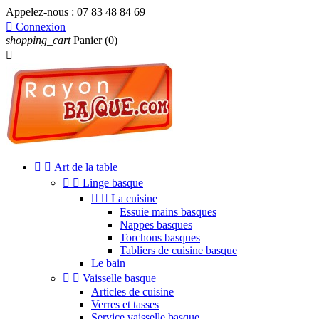
Appelez-nous :
07 83 48 84 69

Connexion
shopping_cart
Panier
(0)



Art de la table


Linge basque


La cuisine
Essuie mains basques
Nappes basques
Torchons basques
Tabliers de cuisine basque
Le bain


Vaisselle basque
Articles de cuisine
Verres et tasses
Service vaisselle basque