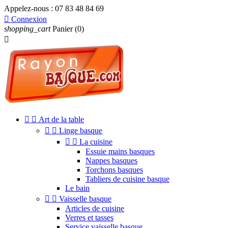
Appelez-nous :
07 83 48 84 69

Connexion
shopping_cart
Panier
(0)



Art de la table


Linge basque


La cuisine
Essuie mains basques
Nappes basques
Torchons basques
Tabliers de cuisine basque
Le bain


Vaisselle basque
Articles de cuisine
Verres et tasses
Service vaisselle basque