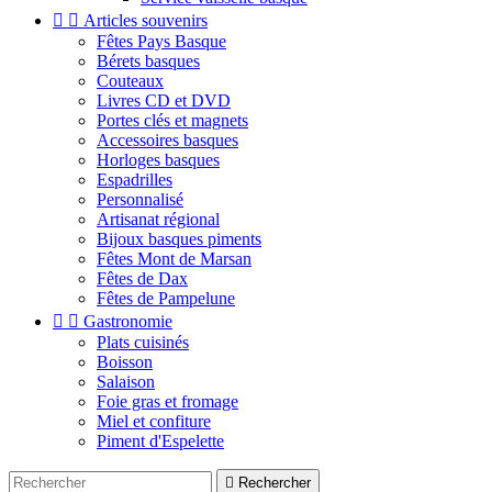


Articles souvenirs
Fêtes Pays Basque
Bérets basques
Couteaux
Livres CD et DVD
Portes clés et magnets
Accessoires basques
Horloges basques
Espadrilles
Personnalisé
Artisanat régional
Bijoux basques piments
Fêtes Mont de Marsan
Fêtes de Dax
Fêtes de Pampelune


Gastronomie
Plats cuisinés
Boisson
Salaison
Foie gras et fromage
Miel et confiture
Piment d'Espelette

Rechercher