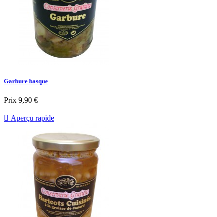
Garbure basque
Prix
9,90 €

Aperçu rapide