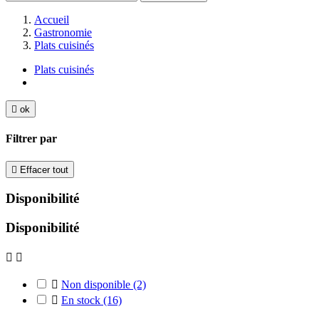
Accueil
Gastronomie
Plats cuisinés
Plats cuisinés

ok
Filtrer par

Effacer tout
Disponibilité
Disponibilité



Non disponible
(2)

En stock
(16)