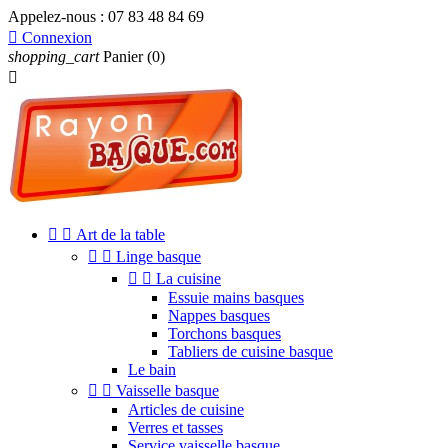
Appelez-nous :
07 83 48 84 69

Connexion
shopping_cart
Panier
(0)



Art de la table


Linge basque


La cuisine
Essuie mains basques
Nappes basques
Torchons basques
Tabliers de cuisine basque
Le bain


Vaisselle basque
Articles de cuisine
Verres et tasses
Service vaisselle basque