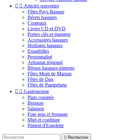


Articles souvenirs
Fêtes Pays Basque
Bérets basques
Couteaux
Livres CD et DVD
Portes clés et magnets
Accessoires basques
Horloges basques
Espadrilles
Personnalisé
Artisanat régional
Bijoux basques piments
Fêtes Mont de Marsan
Fêtes de Dax
Fêtes de Pampelune


Gastronomie
Plats cuisinés
Boisson
Salaison
Foie gras et fromage
Miel et confiture
Piment d'Espelette

Rechercher