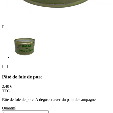



Pâté de foie de porc
2,40 €
TTC
Pâté de foie de porc. A déguster avec du pain de campagne
Quantité