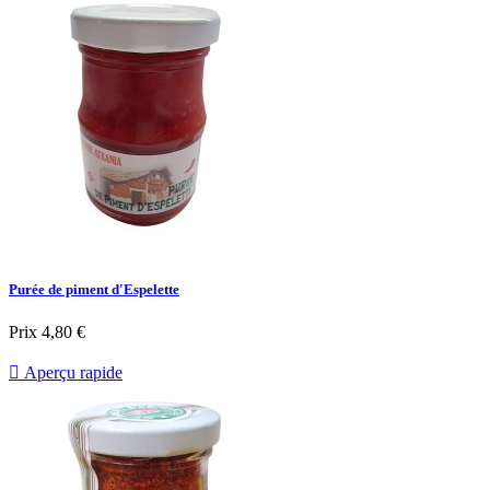
Purée de piment d'Espelette
Prix
4,80 €

Aperçu rapide