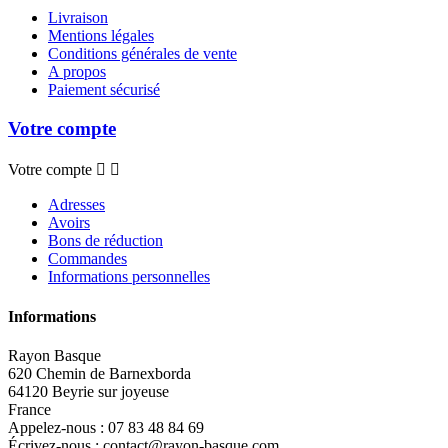
Livraison
Mentions légales
Conditions générales de vente
A propos
Paiement sécurisé
Votre compte
Votre compte


Adresses
Avoirs
Bons de réduction
Commandes
Informations personnelles
Informations
Rayon Basque
620 Chemin de Barnexborda
64120 Beyrie sur joyeuse
France
Appelez-nous :
07 83 48 84 69
Écrivez-nous :
contact@rayon-basque.com