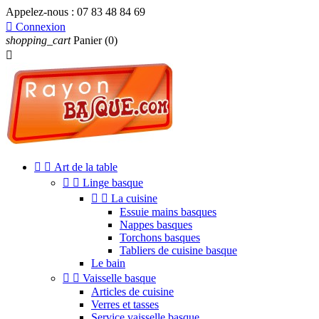
Appelez-nous :
07 83 48 84 69

Connexion
shopping_cart
Panier
(0)



Art de la table


Linge basque


La cuisine
Essuie mains basques
Nappes basques
Torchons basques
Tabliers de cuisine basque
Le bain


Vaisselle basque
Articles de cuisine
Verres et tasses
Service vaisselle basque