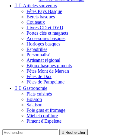


Articles souvenirs
Fêtes Pays Basque
Bérets basques
Couteaux
Livres CD et DVD
Portes clés et magnets
Accessoires basques
Horloges basques
Espadrilles
Personnalisé
Artisanat régional
Bijoux basques piments
Fêtes Mont de Marsan
Fêtes de Dax
Fêtes de Pampelune


Gastronomie
Plats cuisinés
Boisson
Salaison
Foie gras et fromage
Miel et confiture
Piment d'Espelette

Rechercher