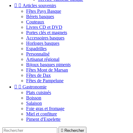


Articles souvenirs
Fêtes Pays Basque
Bérets basques
Couteaux
Livres CD et DVD
Portes clés et magnets
Accessoires basques
Horloges basques
Espadrilles
Personnalisé
Artisanat régional
Bijoux basques piments
Fêtes Mont de Marsan
Fêtes de Dax
Fêtes de Pampelune


Gastronomie
Plats cuisinés
Boisson
Salaison
Foie gras et fromage
Miel et confiture
Piment d'Espelette

Rechercher