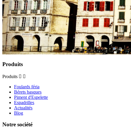
Produits
Produits


Foulards féria
Bérets basques
Piment d'Espelette
Espadrilles
Actualités
Blog
Notre société