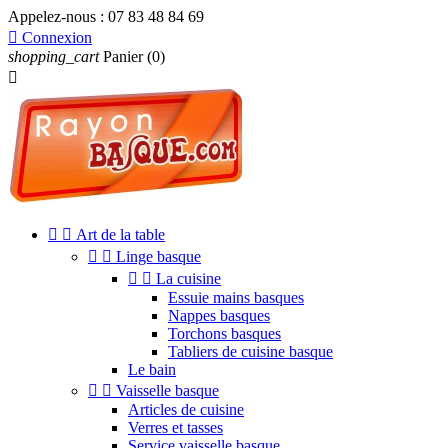
Appelez-nous :
07 83 48 84 69

Connexion
shopping_cart
Panier
(0)



Art de la table


Linge basque


La cuisine
Essuie mains basques
Nappes basques
Torchons basques
Tabliers de cuisine basque
Le bain


Vaisselle basque
Articles de cuisine
Verres et tasses
Service vaisselle basque