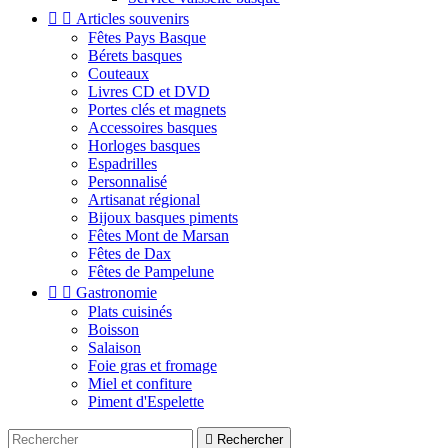


Articles souvenirs
Fêtes Pays Basque
Bérets basques
Couteaux
Livres CD et DVD
Portes clés et magnets
Accessoires basques
Horloges basques
Espadrilles
Personnalisé
Artisanat régional
Bijoux basques piments
Fêtes Mont de Marsan
Fêtes de Dax
Fêtes de Pampelune


Gastronomie
Plats cuisinés
Boisson
Salaison
Foie gras et fromage
Miel et confiture
Piment d'Espelette

Rechercher