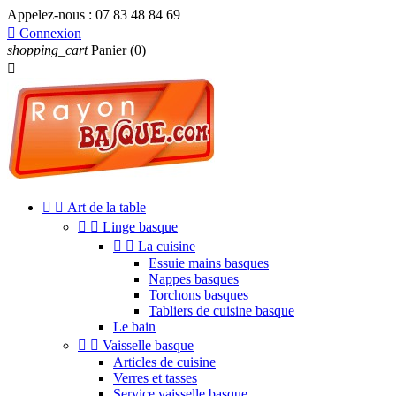
Appelez-nous :
07 83 48 84 69

Connexion
shopping_cart
Panier
(0)



Art de la table


Linge basque


La cuisine
Essuie mains basques
Nappes basques
Torchons basques
Tabliers de cuisine basque
Le bain


Vaisselle basque
Articles de cuisine
Verres et tasses
Service vaisselle basque