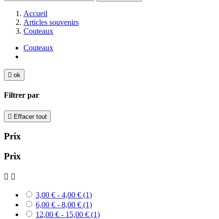
Accueil
Articles souvenirs
Couteaux
Couteaux

ok
Filtrer par

Effacer tout
Prix
Prix


3,00 € - 4,00 €
(1)
6,00 € - 8,00 €
(1)
12,00 € - 15,00 €
(1)