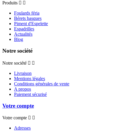
Produits


Foulards féria
Bérets basques
Piment d'Espelette
Espadrilles
Actualités
Blog
Notre société
Notre société


Livraison
Mentions légales
Conditions générales de vente
A propos
Paiement sécurisé
Votre compte
Votre compte


Adresses