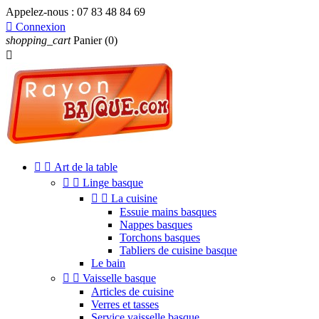
Appelez-nous :
07 83 48 84 69

Connexion
shopping_cart
Panier
(0)



Art de la table


Linge basque


La cuisine
Essuie mains basques
Nappes basques
Torchons basques
Tabliers de cuisine basque
Le bain


Vaisselle basque
Articles de cuisine
Verres et tasses
Service vaisselle basque