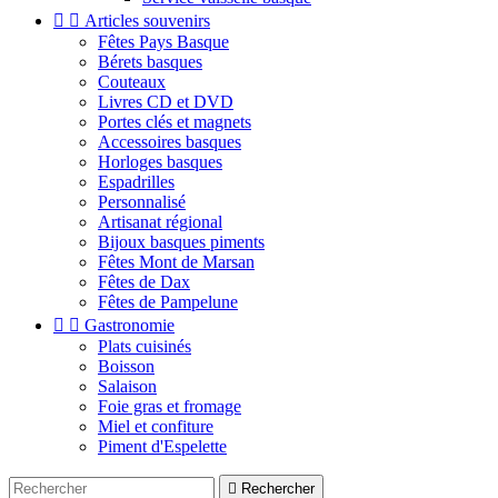


Articles souvenirs
Fêtes Pays Basque
Bérets basques
Couteaux
Livres CD et DVD
Portes clés et magnets
Accessoires basques
Horloges basques
Espadrilles
Personnalisé
Artisanat régional
Bijoux basques piments
Fêtes Mont de Marsan
Fêtes de Dax
Fêtes de Pampelune


Gastronomie
Plats cuisinés
Boisson
Salaison
Foie gras et fromage
Miel et confiture
Piment d'Espelette

Rechercher