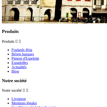
Produits
Produits


Foulards féria
Bérets basques
Piment d'Espelette
Espadrilles
Actualités
Blog
Notre société
Notre société


Livraison
Mentions légales