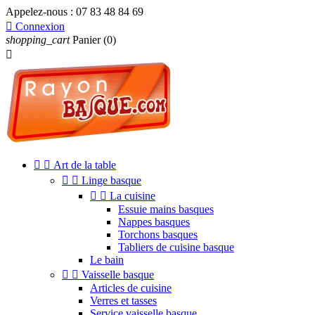
Appelez-nous :
07 83 48 84 69

Connexion
shopping_cart
Panier
(0)



Art de la table


Linge basque


La cuisine
Essuie mains basques
Nappes basques
Torchons basques
Tabliers de cuisine basque
Le bain


Vaisselle basque
Articles de cuisine
Verres et tasses
Service vaisselle basque