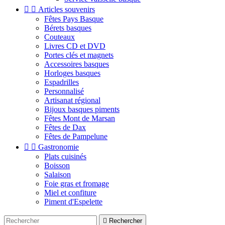


Articles souvenirs
Fêtes Pays Basque
Bérets basques
Couteaux
Livres CD et DVD
Portes clés et magnets
Accessoires basques
Horloges basques
Espadrilles
Personnalisé
Artisanat régional
Bijoux basques piments
Fêtes Mont de Marsan
Fêtes de Dax
Fêtes de Pampelune


Gastronomie
Plats cuisinés
Boisson
Salaison
Foie gras et fromage
Miel et confiture
Piment d'Espelette

Rechercher