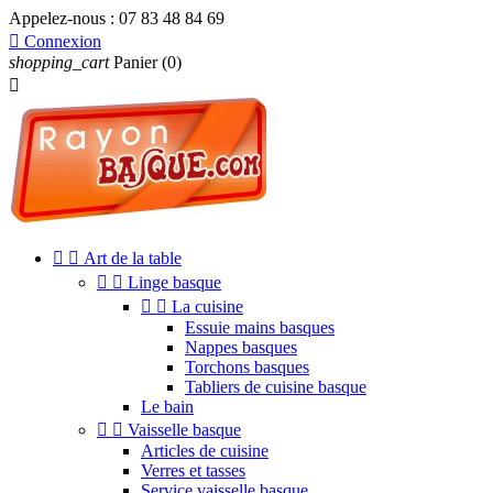
Appelez-nous :
07 83 48 84 69

Connexion
shopping_cart
Panier
(0)



Art de la table


Linge basque


La cuisine
Essuie mains basques
Nappes basques
Torchons basques
Tabliers de cuisine basque
Le bain


Vaisselle basque
Articles de cuisine
Verres et tasses
Service vaisselle basque