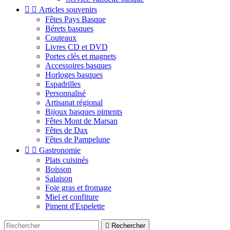


Articles souvenirs
Fêtes Pays Basque
Bérets basques
Couteaux
Livres CD et DVD
Portes clés et magnets
Accessoires basques
Horloges basques
Espadrilles
Personnalisé
Artisanat régional
Bijoux basques piments
Fêtes Mont de Marsan
Fêtes de Dax
Fêtes de Pampelune


Gastronomie
Plats cuisinés
Boisson
Salaison
Foie gras et fromage
Miel et confiture
Piment d'Espelette

Rechercher