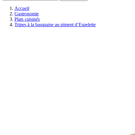
Accueil
Gastronomie
Plats cuisinés
Tripes à la basquaise au piment d’Espelette