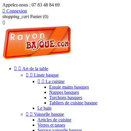
Appelez-nous :
07 83 48 84 69

Connexion
shopping_cart
Panier
(0)



Art de la table


Linge basque


La cuisine
Essuie mains basques
Nappes basques
Torchons basques
Tabliers de cuisine basque
Le bain


Vaisselle basque
Articles de cuisine
Verres et tasses
Service vaisselle basque