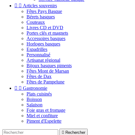


Articles souvenirs
Fêtes Pays Basque
Bérets basques
Couteaux
Livres CD et DVD
Portes clés et magnets
Accessoires basques
Horloges basques
Espadrilles
Personnalisé
Artisanat régional
Bijoux basques piments
Fêtes Mont de Marsan
Fêtes de Dax
Fêtes de Pampelune


Gastronomie
Plats cuisinés
Boisson
Salaison
Foie gras et fromage
Miel et confiture
Piment d'Espelette

Rechercher