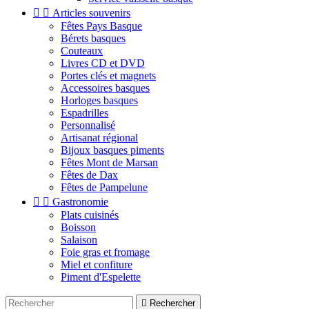


Articles souvenirs
Fêtes Pays Basque
Bérets basques
Couteaux
Livres CD et DVD
Portes clés et magnets
Accessoires basques
Horloges basques
Espadrilles
Personnalisé
Artisanat régional
Bijoux basques piments
Fêtes Mont de Marsan
Fêtes de Dax
Fêtes de Pampelune


Gastronomie
Plats cuisinés
Boisson
Salaison
Foie gras et fromage
Miel et confiture
Piment d'Espelette

Rechercher