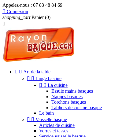
Appelez-nous :
07 83 48 84 69

Connexion
shopping_cart
Panier
(0)



Art de la table


Linge basque


La cuisine
Essuie mains basques
Nappes basques
Torchons basques
Tabliers de cuisine basque
Le bain


Vaisselle basque
Articles de cuisine
Verres et tasses
Service vaisselle basque