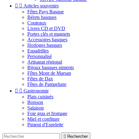


Articles souvenirs
Fêtes Pays Basque
Bérets basques
Couteaux
Livres CD et DVD
Portes clés et magnets
Accessoires basques
Horloges basques
Espadrilles
Personnalisé
Artisanat régional
Bijoux basques piments
Fêtes Mont de Marsan
Fêtes de Dax
Fêtes de Pampelune


Gastronomie
Plats cuisinés
Boisson
Salaison
Foie gras et fromage
Miel et confiture
Piment d'Espelette

Rechercher