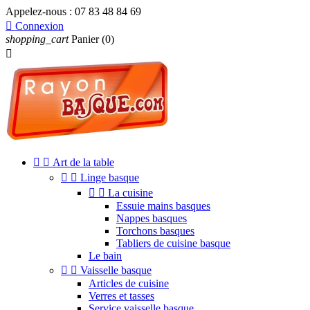
Appelez-nous :
07 83 48 84 69

Connexion
shopping_cart
Panier
(0)



Art de la table


Linge basque


La cuisine
Essuie mains basques
Nappes basques
Torchons basques
Tabliers de cuisine basque
Le bain


Vaisselle basque
Articles de cuisine
Verres et tasses
Service vaisselle basque