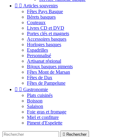


Articles souvenirs
Fêtes Pays Basque
Bérets basques
Couteaux
Livres CD et DVD
Portes clés et magnets
Accessoires basques
Horloges basques
Espadrilles
Personnalisé
Artisanat régional
Bijoux basques piments
Fêtes Mont de Marsan
Fêtes de Dax
Fêtes de Pampelune


Gastronomie
Plats cuisinés
Boisson
Salaison
Foie gras et fromage
Miel et confiture
Piment d'Espelette

Rechercher