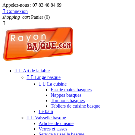
Appelez-nous :
07 83 48 84 69

Connexion
shopping_cart
Panier
(0)



Art de la table


Linge basque


La cuisine
Essuie mains basques
Nappes basques
Torchons basques
Tabliers de cuisine basque
Le bain


Vaisselle basque
Articles de cuisine
Verres et tasses
Service vaisselle basque