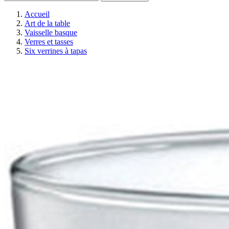
Accueil
Art de la table
Vaisselle basque
Verres et tasses
Six verrines à tapas