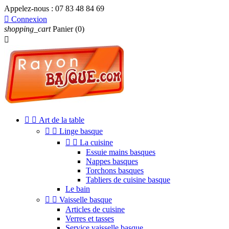
Appelez-nous :
07 83 48 84 69

Connexion
shopping_cart
Panier
(0)



Art de la table


Linge basque


La cuisine
Essuie mains basques
Nappes basques
Torchons basques
Tabliers de cuisine basque
Le bain


Vaisselle basque
Articles de cuisine
Verres et tasses
Service vaisselle basque