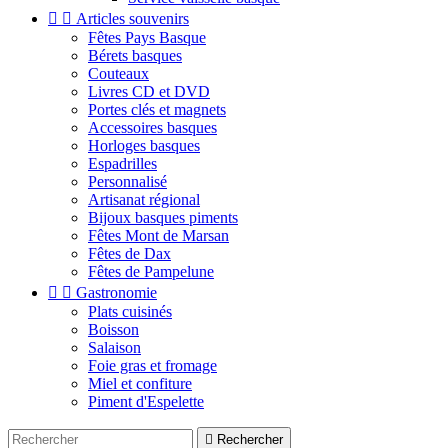


Articles souvenirs
Fêtes Pays Basque
Bérets basques
Couteaux
Livres CD et DVD
Portes clés et magnets
Accessoires basques
Horloges basques
Espadrilles
Personnalisé
Artisanat régional
Bijoux basques piments
Fêtes Mont de Marsan
Fêtes de Dax
Fêtes de Pampelune


Gastronomie
Plats cuisinés
Boisson
Salaison
Foie gras et fromage
Miel et confiture
Piment d'Espelette

Rechercher