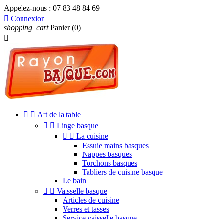
Appelez-nous :
07 83 48 84 69

Connexion
shopping_cart
Panier
(0)



Art de la table


Linge basque


La cuisine
Essuie mains basques
Nappes basques
Torchons basques
Tabliers de cuisine basque
Le bain


Vaisselle basque
Articles de cuisine
Verres et tasses
Service vaisselle basque