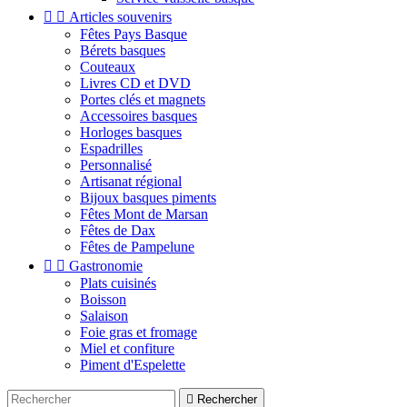


Articles souvenirs
Fêtes Pays Basque
Bérets basques
Couteaux
Livres CD et DVD
Portes clés et magnets
Accessoires basques
Horloges basques
Espadrilles
Personnalisé
Artisanat régional
Bijoux basques piments
Fêtes Mont de Marsan
Fêtes de Dax
Fêtes de Pampelune


Gastronomie
Plats cuisinés
Boisson
Salaison
Foie gras et fromage
Miel et confiture
Piment d'Espelette

Rechercher