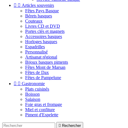


Articles souvenirs
Fêtes Pays Basque
Bérets basques
Couteaux
Livres CD et DVD
Portes clés et magnets
Accessoires basques
Horloges basques
Espadrilles
Personnalisé
Artisanat régional
Bijoux basques piments
Fêtes Mont de Marsan
Fêtes de Dax
Fêtes de Pampelune


Gastronomie
Plats cuisinés
Boisson
Salaison
Foie gras et fromage
Miel et confiture
Piment d'Espelette

Rechercher