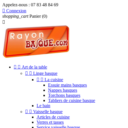
Appelez-nous :
07 83 48 84 69

Connexion
shopping_cart
Panier
(0)



Art de la table


Linge basque


La cuisine
Essuie mains basques
Nappes basques
Torchons basques
Tabliers de cuisine basque
Le bain


Vaisselle basque
Articles de cuisine
Verres et tasses
Service vaisselle basque