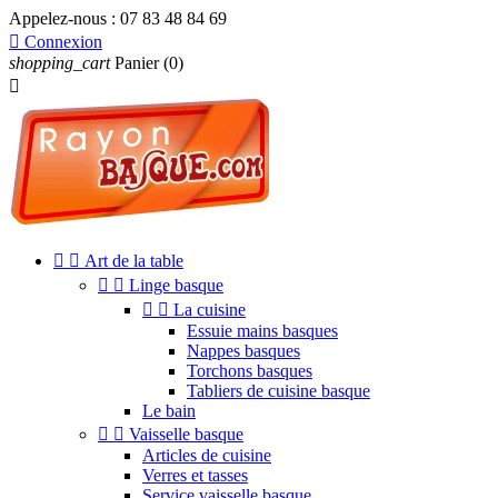
Appelez-nous :
07 83 48 84 69

Connexion
shopping_cart
Panier
(0)



Art de la table


Linge basque


La cuisine
Essuie mains basques
Nappes basques
Torchons basques
Tabliers de cuisine basque
Le bain


Vaisselle basque
Articles de cuisine
Verres et tasses
Service vaisselle basque