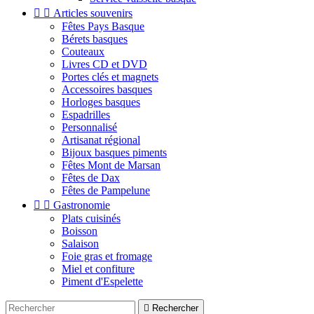


Articles souvenirs
Fêtes Pays Basque
Bérets basques
Couteaux
Livres CD et DVD
Portes clés et magnets
Accessoires basques
Horloges basques
Espadrilles
Personnalisé
Artisanat régional
Bijoux basques piments
Fêtes Mont de Marsan
Fêtes de Dax
Fêtes de Pampelune


Gastronomie
Plats cuisinés
Boisson
Salaison
Foie gras et fromage
Miel et confiture
Piment d'Espelette

Rechercher