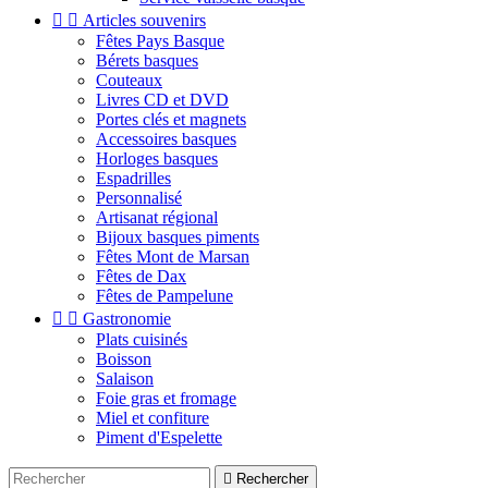


Articles souvenirs
Fêtes Pays Basque
Bérets basques
Couteaux
Livres CD et DVD
Portes clés et magnets
Accessoires basques
Horloges basques
Espadrilles
Personnalisé
Artisanat régional
Bijoux basques piments
Fêtes Mont de Marsan
Fêtes de Dax
Fêtes de Pampelune


Gastronomie
Plats cuisinés
Boisson
Salaison
Foie gras et fromage
Miel et confiture
Piment d'Espelette

Rechercher