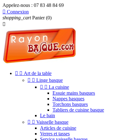
Appelez-nous :
07 83 48 84 69

Connexion
shopping_cart
Panier
(0)



Art de la table


Linge basque


La cuisine
Essuie mains basques
Nappes basques
Torchons basques
Tabliers de cuisine basque
Le bain


Vaisselle basque
Articles de cuisine
Verres et tasses
Service vaisselle basque