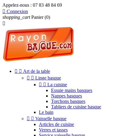
Appelez-nous :
07 83 48 84 69

Connexion
shopping_cart
Panier
(0)



Art de la table


Linge basque


La cuisine
Essuie mains basques
Nappes basques
Torchons basques
Tabliers de cuisine basque
Le bain


Vaisselle basque
Articles de cuisine
Verres et tasses
Service vaisselle basque