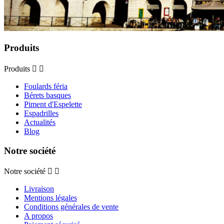
Produits
Produits


Foulards féria
Bérets basques
Piment d'Espelette
Espadrilles
Actualités
Blog
Notre société
Notre société


Livraison
Mentions légales
Conditions générales de vente
A propos