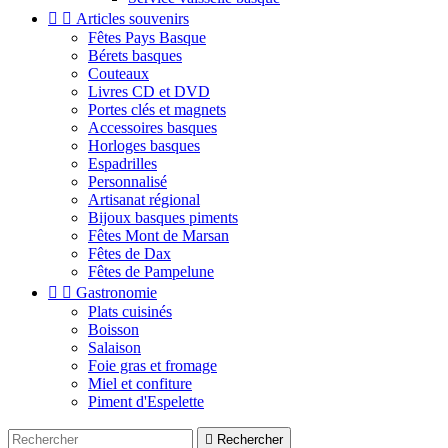


Articles souvenirs
Fêtes Pays Basque
Bérets basques
Couteaux
Livres CD et DVD
Portes clés et magnets
Accessoires basques
Horloges basques
Espadrilles
Personnalisé
Artisanat régional
Bijoux basques piments
Fêtes Mont de Marsan
Fêtes de Dax
Fêtes de Pampelune


Gastronomie
Plats cuisinés
Boisson
Salaison
Foie gras et fromage
Miel et confiture
Piment d'Espelette

Rechercher