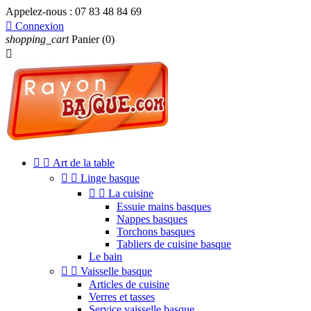
Appelez-nous :
07 83 48 84 69

Connexion
shopping_cart
Panier
(0)



Art de la table


Linge basque


La cuisine
Essuie mains basques
Nappes basques
Torchons basques
Tabliers de cuisine basque
Le bain


Vaisselle basque
Articles de cuisine
Verres et tasses
Service vaisselle basque