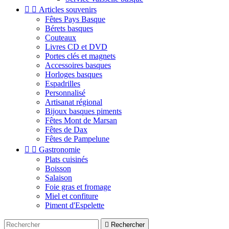


Articles souvenirs
Fêtes Pays Basque
Bérets basques
Couteaux
Livres CD et DVD
Portes clés et magnets
Accessoires basques
Horloges basques
Espadrilles
Personnalisé
Artisanat régional
Bijoux basques piments
Fêtes Mont de Marsan
Fêtes de Dax
Fêtes de Pampelune


Gastronomie
Plats cuisinés
Boisson
Salaison
Foie gras et fromage
Miel et confiture
Piment d'Espelette

Rechercher