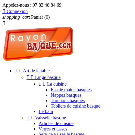
Appelez-nous :
07 83 48 84 69

Connexion
shopping_cart
Panier
(0)



Art de la table


Linge basque


La cuisine
Essuie mains basques
Nappes basques
Torchons basques
Tabliers de cuisine basque
Le bain


Vaisselle basque
Articles de cuisine
Verres et tasses
Service vaisselle basque