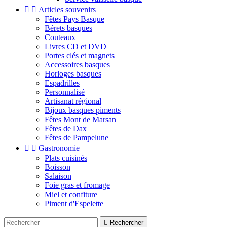


Articles souvenirs
Fêtes Pays Basque
Bérets basques
Couteaux
Livres CD et DVD
Portes clés et magnets
Accessoires basques
Horloges basques
Espadrilles
Personnalisé
Artisanat régional
Bijoux basques piments
Fêtes Mont de Marsan
Fêtes de Dax
Fêtes de Pampelune


Gastronomie
Plats cuisinés
Boisson
Salaison
Foie gras et fromage
Miel et confiture
Piment d'Espelette

Rechercher