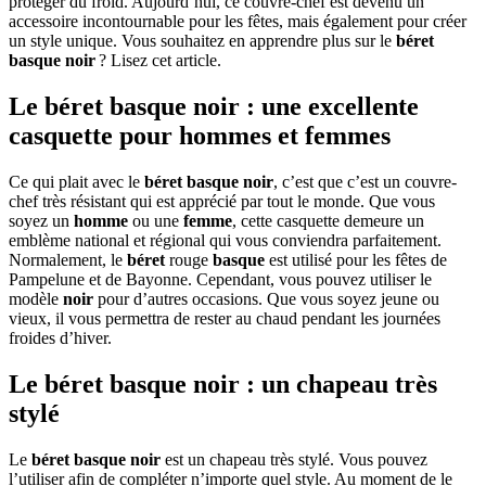
protéger du froid. Aujourd’hui, ce couvre-chef est devenu un
accessoire incontournable pour les fêtes, mais également pour créer
un style unique. Vous souhaitez en apprendre plus sur le
béret
basque noir
? Lisez cet article.
Le béret basque noir : une excellente
casquette pour hommes et femmes
Ce qui plait avec le
béret basque noir
, c’est que c’est un couvre-
chef très résistant qui est apprécié par tout le monde. Que vous
soyez un
homme
ou une
femme
, cette casquette demeure un
emblème national et régional qui vous conviendra parfaitement.
Normalement, le
béret
rouge
basque
est utilisé pour les fêtes de
Pampelune et de Bayonne. Cependant, vous pouvez utiliser le
modèle
noir
pour d’autres occasions. Que vous soyez jeune ou
vieux, il vous permettra de rester au chaud pendant les journées
froides d’hiver.
Le béret basque noir : un chapeau très
stylé
Le
béret basque noir
est un chapeau très stylé. Vous pouvez
l’utiliser afin de compléter n’importe quel style. Au moment de le