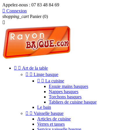
Appelez-nous :
07 83 48 84 69

Connexion
shopping_cart
Panier
(0)



Art de la table


Linge basque


La cuisine
Essuie mains basques
Nappes basques
Torchons basques
Tabliers de cuisine basque
Le bain


Vaisselle basque
Articles de cuisine
Verres et tasses
Service vaisselle basque