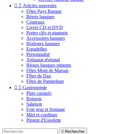


Articles souvenirs
Fêtes Pays Basque
Bérets basques
Couteaux
Livres CD et DVD
Portes clés et magnets
Accessoires basques
Horloges basques
Espadrilles
Personnalisé
Artisanat régional
Bijoux basques piments
Fêtes Mont de Marsan
Fêtes de Dax
Fêtes de Pampelune


Gastronomie
Plats cuisinés
Boisson
Salaison
Foie gras et fromage
Miel et confiture
Piment d'Espelette

Rechercher