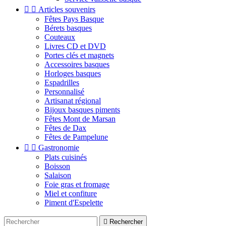


Articles souvenirs
Fêtes Pays Basque
Bérets basques
Couteaux
Livres CD et DVD
Portes clés et magnets
Accessoires basques
Horloges basques
Espadrilles
Personnalisé
Artisanat régional
Bijoux basques piments
Fêtes Mont de Marsan
Fêtes de Dax
Fêtes de Pampelune


Gastronomie
Plats cuisinés
Boisson
Salaison
Foie gras et fromage
Miel et confiture
Piment d'Espelette

Rechercher