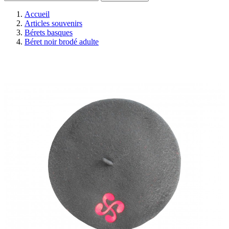
Accueil
Articles souvenirs
Bérets basques
Béret noir brodé adulte