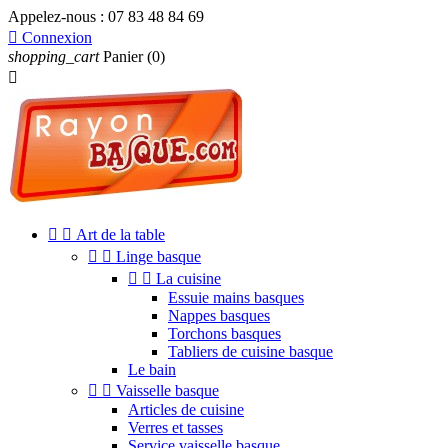
Appelez-nous :
07 83 48 84 69

Connexion
shopping_cart
Panier
(0)



Art de la table


Linge basque


La cuisine
Essuie mains basques
Nappes basques
Torchons basques
Tabliers de cuisine basque
Le bain


Vaisselle basque
Articles de cuisine
Verres et tasses
Service vaisselle basque