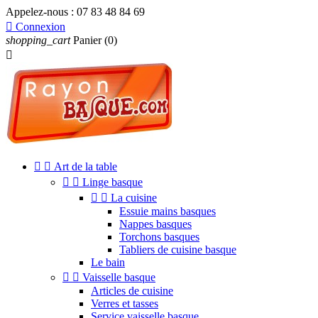
Appelez-nous :
07 83 48 84 69

Connexion
shopping_cart
Panier
(0)



Art de la table


Linge basque


La cuisine
Essuie mains basques
Nappes basques
Torchons basques
Tabliers de cuisine basque
Le bain


Vaisselle basque
Articles de cuisine
Verres et tasses
Service vaisselle basque