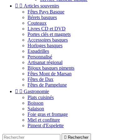


Articles souvenirs
Fêtes Pays Basque
Bérets basques
Couteaux
Livres CD et DVD
Portes clés et magnets
Accessoires basques
Horloges basques
Espadrilles
Personnalisé
Artisanat régional
Bijoux basques piments
Fêtes Mont de Marsan
Fêtes de Dax
Fêtes de Pampelune


Gastronomie
Plats cuisinés
Boisson
Salaison
Foie gras et fromage
Miel et confiture
Piment d'Espelette

Rechercher