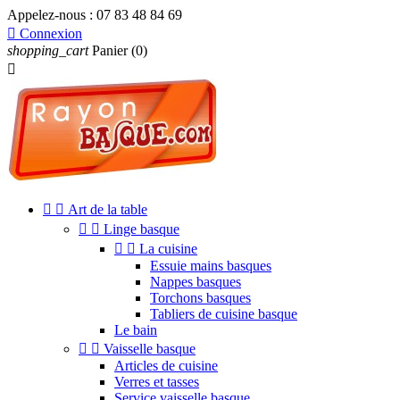
Appelez-nous :
07 83 48 84 69

Connexion
shopping_cart
Panier
(0)



Art de la table


Linge basque


La cuisine
Essuie mains basques
Nappes basques
Torchons basques
Tabliers de cuisine basque
Le bain


Vaisselle basque
Articles de cuisine
Verres et tasses
Service vaisselle basque