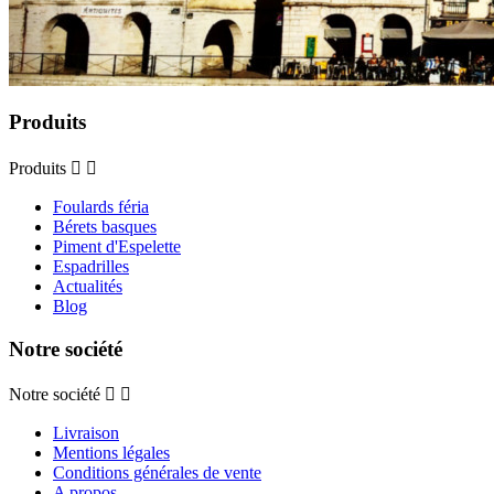
Produits
Produits


Foulards féria
Bérets basques
Piment d'Espelette
Espadrilles
Actualités
Blog
Notre société
Notre société


Livraison
Mentions légales
Conditions générales de vente
A propos