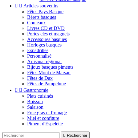


Articles souvenirs
Fêtes Pays Basque
Bérets basques
Couteaux
Livres CD et DVD
Portes clés et magnets
Accessoires basques
Horloges basques
Espadrilles
Personnalisé
Artisanat régional
Bijoux basques piments
Fêtes Mont de Marsan
Fêtes de Dax
Fêtes de Pampelune


Gastronomie
Plats cuisinés
Boisson
Salaison
Foie gras et fromage
Miel et confiture
Piment d'Espelette

Rechercher